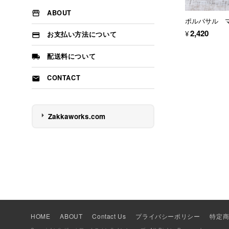
エルアルテ デルオリヴォ
ABOUT
ポルバサル マ
エル トランスバル
¥2,420
お支払い方法について
オティネッティ
ギマランイス イ ローザ
配送料について
グラファイ リヒテ
CONTACT
クラークト
コマス
サタルニア
Zakkaworks.com
ジャンデュボ
ジャンデュボ ステーキナイフ
ターク
ダスホルツ
テイラーズアイ
ビアンキ
ピカード＆ヴィールプッツ
HOME
ABOUT
Contact Us
プライバシーポリシー
特定
ファブリカント