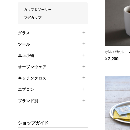
パスタ皿
フォーク
カップ＆ソーサー
ピザ皿
スプーン
マグカップ
スクエアプレート
バターナイフ
ボウル
ステーキナイフ
グラス
その他
その他
ツール
タンブラー
ポルバサル マ
ワイングラス
卓上小物
キッチンナイフ
¥2,200
パレットナイフ
オーブンウェア
コースター・ソーサー類
シャープナー
ステンレスプレート
キッチンクロス
アルミ
ターナー
カウンターアイテム
テラコッタ
チーズおろし
エプロン
Sサイズ
ツールホルダー
陶磁器
コランダー
Lサイズ
トレイ
ブランド別
フルエプロン
オイルサーバー
バスケット
ギャルソン
ピッチャー
イパ
ケーキスタンド
小物
イセル
ショップガイド
ウッドボード
その他
ヴィクリラ