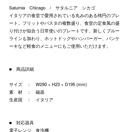
Saturnia Chicago / サタルニア シカゴ
イタリアの食堂で愛用されている丸みのある楕円のプレ
ート。フリットやパスタの複数盛り、食堂の定食風の盛
り付けが似合う日常使いのプレートです。新しくブルー
ラインも加わり、ホットドッグやハンバーガー、パンケ
ーキなど軽食のメニューにもご使用いただけます。
■ 商品詳細
サイズ ： W290 × H23 × D195 (mm)
素 材 ： 磁器
生産国 ： イタリア
■ 対応器具
電子レンジ、食洗機