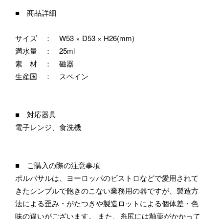
■ 商品詳細
サイズ ： W53 × D53 × H26(mm)
満水量 ： 25ml
素 材 ： 磁器
生産国 ： スペイン
■ 対応器具
電子レンジ、食洗機
■ ご購入の際の注意事項
ポルバサルは、ヨーロッパのビストロなどで愛用されて
きたシンプルで飽きのこない業務用の器ですが、製造方
法による歪み・がたつきや製造ロットによる個体差・色
味の違いがございます。 また、糸尻には釉薬がかかって