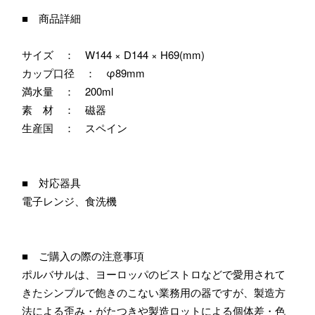
■ 商品詳細
サイズ ： W144 × D144 × H69(mm)
カップ口径 ： φ89mm
満水量 ： 200ml
素 材 ： 磁器
生産国 ： スペイン
■ 対応器具
電子レンジ、食洗機
■ ご購入の際の注意事項
ポルバサルは、ヨーロッパのビストロなどで愛用されて
きたシンプルで飽きのこない業務用の器ですが、製造方
法による歪み・がたつきや製造ロットによる個体差・色