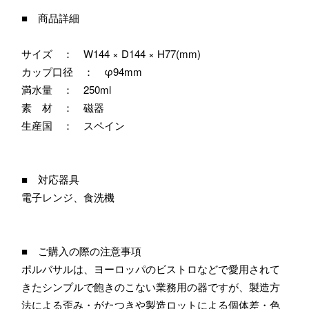
■ 商品詳細
サイズ ： W144 × D144 × H77(mm)
カップ口径 ： φ94mm
満水量 ： 250ml
素 材 ： 磁器
生産国 ： スペイン
■ 対応器具
電子レンジ、食洗機
■ ご購入の際の注意事項
ポルバサルは、ヨーロッパのビストロなどで愛用されて
きたシンプルで飽きのこない業務用の器ですが、製造方
法による歪み・がたつきや製造ロットによる個体差・色