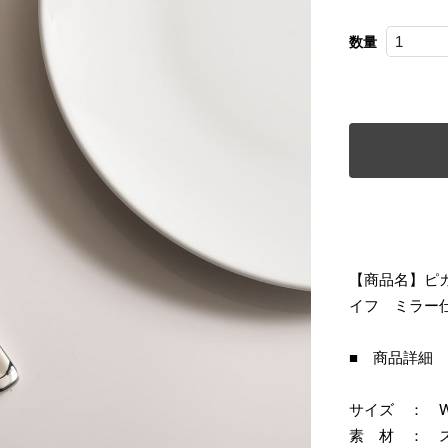
数量
【商品名】ピ
イフ ミラー
■ 商品詳細
サイズ ： W230
素 材 ： 