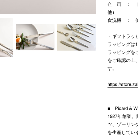
企 画 ： 
他）
食洗機 ： 
・ギフトラッ
ラッピングは1
ラッピングを
をご確認の上
す。
https://store.
■ Picard 
1927年創
ツ、ゾーリン
を生産してい