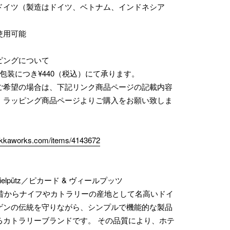
ドイツ（製造はドイツ、ベトナム、インドネシア
使用可能
ピングについて
包装につき¥440（税込）にて承ります。
ご希望の場合は、下記リンク商品ページの記載内容
、ラッピング商品ページよりご購入をお願い致しま
zakkaworks.com/items/4143672
& Wielpütz／ピカード & ヴィールプッツ
業。昔からナイフやカトラリーの産地として名高いドイ
ゲンの伝統を守りながら、シンプルで機能的な製品
るカトラリーブランドです。 その品質により、ホテ