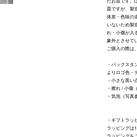
たお皿です。
皿ですが、製
体差・色味の
いないため製
れ・小傷が入
象外とさせて
ご購入の際は
・バックスタ
よりロゴ色・
・小さな黒い点
・擦れ / 小
・気泡（写真
・ギフトラッ
ラッピングは1
ラッピングを