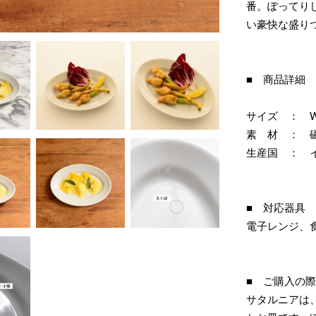
番。ぽってり
い豪快な盛り
■ 商品詳細
サイズ ： W279
素 材 ： 
生産国 ： 
■ 対応器具
電子レンジ、
■ ご購入の
サタルニアは