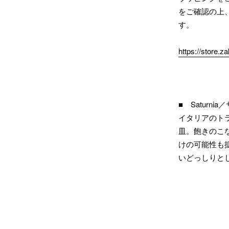
をご確認の上
す。
https://store.
■ Saturni
イタリアのト
皿。飽きのこ
けの可能性も
いどっしりと