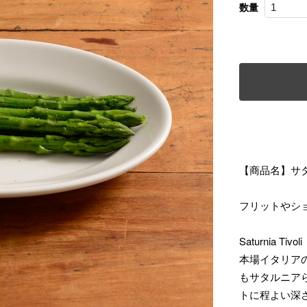
数量
【商品名】サ
フリットやシ
Saturnia T
本場イタリア
もサタルニア
トに程よい深