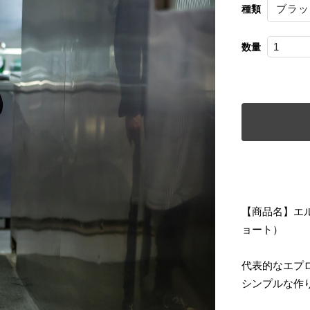
種類
数量
【商品名】エ
ョート）
代表的なエプ
シンプルな作