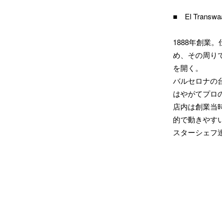
■ El Tran
1888年創業
め、その周り
を開く。
バルセロナの
はやがてプロ
店内は創業当
的で動きやす
スターシェフ