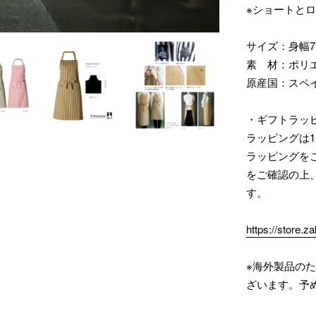
※ショートと
サイズ：身幅7
素 材：ポリエ
原産国：スペ
・ギフトラッ
ラッピングは1
ラッピングを
をご確認の上
す。
https://store.
※海外製品の
ざいます。予