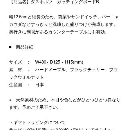
【商品名】ダスホルツ カッティングボードB
幅12.5cmと細長のため、前菜やサンドイッチ、バーニャ
カウダなどすっきりと洗練した盛りつけが完成します。
奥行きに制限があるカウンターテーブルにも有効。
■ 商品詳細
サイズ ： W480× D125 × H15(mm)
素 材 ： ハードメープル、ブラックチェリー、ブラ
ックウォルナット
生産国 ： 日本
※ 天然素材のため、木目や色などがひとつひとつ異なり
ます。予めご了承下さい。
・ギフトラッピングについて
ラッピングは1包装につき¥440（税込）にて承ります。