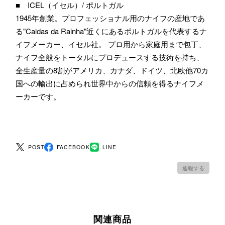
■ ICEL（イセル）/ ポルトガル
1945年創業。プロフェッショナル用のナイフの産地であ
る"Caldas da Rainha"近くにあるポルトガルを代表するナ
イフメーカー、イセル社。 プロ用から家庭用まで包丁、
ナイフ全般をトータルにプロデュースする技術を持ち、
全生産量の8割がアメリカ、カナダ、ドイツ、北欧他70カ
国への輸出に占められ世界中からの信頼を得るナイフメ
ーカーです。
POST
FACEBOOK
LINE
通報する
関連商品