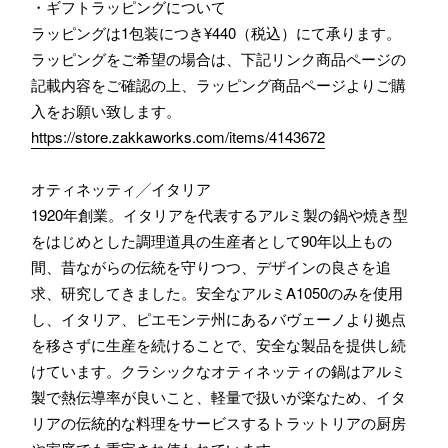
・ギフトラッピングについて
ラッピングは1包装につき¥440（税込）にて承ります。
ラッピングをご希望の場合は、下記リンク商品ページの
記載内容をご確認の上、ラッピング商品ページよりご購
入をお願い致します。
https://store.zakkaworks.com/items/4143672
オティネッティ╱イタリア
1920年創業。イタリアを代表するアルミ製の鍋や焼き型
をはじめとした調理道具の生産者として90年以上もの
間、昔ながらの伝統を守りつつ、デザインの良さを追
求、研究してきました。安全なアルミA1050のみを使用
し、イタリア、ピエモンテ州にあるバヴェーノより拠点
を移さずに生産を続けることで、安全な製品を提供し続
けています。クラシックなオティネッティの鍋はアルミ
製で熱伝導率が良いこと、軽量で扱いが楽なため、イタ
リアの伝統的な料理をサービスするトラットリアの厨房