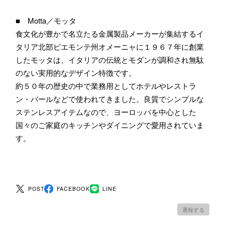
■ Motta／モッタ
食文化が豊かで名立たる金属製品メーカーが集結するイ
タリア北部ピエモンテ州オメーニャに１９６７年に創業
したモッタは、イタリアの伝統とモダンが調和され無駄
のない実用的なデザイン特徴です。
約５０年の歴史の中で業務用としてホテルやレストラ
ン・バールなどで使われてきました。良質でシンプルな
ステンレスアイテムなので、ヨーロッパを中心とした
国々のご家庭のキッチンやダイニングで愛用されていま
す。
POST
FACEBOOK
LINE
通報する