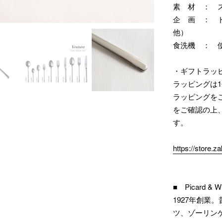
素 材 ： 
企 画 ： 
他）
食洗機 ： 
・ギフトラッ
ラッピングは1
ラッピングを
をご確認の上
す。
https://store.
■ Picard 
1927年創
ツ、ゾーリン