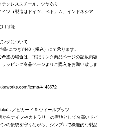
ステンレススチール、ツヤあり
ドイツ（製造はドイツ、ベトナム、インドネシア
使用可能
ピングについて
包装につき¥440（税込）にて承ります。
ご希望の場合は、下記リンク商品ページの記載内容
、ラッピング商品ページよりご購入をお願い致しま
zakkaworks.com/items/4143672
& Wielpütz／ピカード & ヴィールプッツ
業。昔からナイフやカトラリーの産地として名高いドイ
ゲンの伝統を守りながら、シンプルで機能的な製品