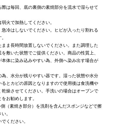
る際は毎回、底の裏側の素焼部分を流水で湿らせて
は弱火で加熱してください。
・急冷はしないでください。ヒビが入ったり割れる
す。
たまま長時間放置しないでください。また調理した
皿を敷いた状態でご提供ください。商品の性質上、
が本体に染み込みやすい為、外側へ染み出す場合が
の為、水分が残りやすい器です。湿った状態や水分
いるとカビの原因となりますので使用後は食洗機や
く乾燥させてください。手洗いの場合はオーブンで
とをお勧めします。
の外側（素焼き部分）を洗剤を含んだスポンジなどで擦
さい。
いでください。