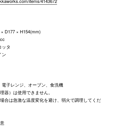
zakkaworks.com/items/4143672
 D177 × H154(mm)
cc
コッタ
イン
、電子レンジ、オーブン、食洗機
調理器）は使用できません。
る場合は急激な温度変化を避け、弱火で調理してくだ
注意