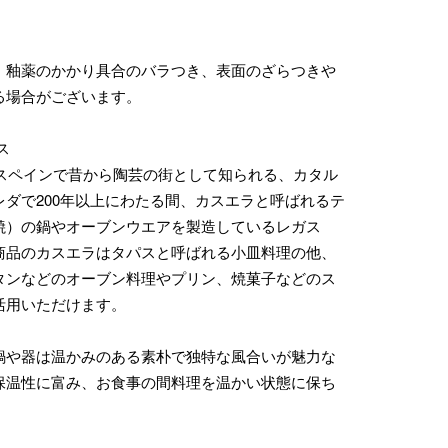
、釉薬のかかり具合のバラつき、表面のざらつきや
る場合がございます。
ガス
業。スペインで昔から陶芸の街として知られる、カタル
レダで200年以上にわたる間、カスエラと呼ばれるテ
焼）の鍋やオーブンウエアを製造しているレガス
商品のカスエラはタパスと呼ばれる小皿料理の他、
タンなどのオーブン料理やプリン、焼菓子などのス
活用いただけます。
鍋や器は温かみのある素朴で独特な風合いが魅力な
保温性に富み、お食事の間料理を温かい状態に保ち