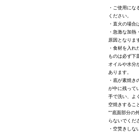
・ご使用にな
ください。
・直火の場合
・急激な加熱
原因となりま
・食材を入れ
ものは必ず下
オイルや水分
あります。
・底が素焼き
が中に残って
手で洗い、よ
空焼きするこ
**底面部分
らないでくだ
・空焚きしな