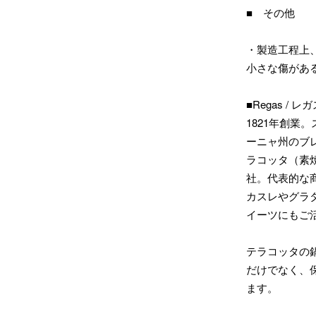
■ その他
・製造工程上
小さな傷があ
■Regas / レ
1821年創
ーニャ州のブ
ラコッタ（素
社。代表的な
カスレやグラ
イーツにもご
テラコッタの
だけでなく、
ます。