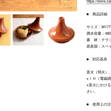
https://store.
■ 商品詳細
サイズ：W177 ×
満水容量：480
素 材：テラ
原産国：スペ
■ 対応器具
直火（弱火）
※ＩＨ（電磁
※直火にかけ
さい。
■ 使用上の