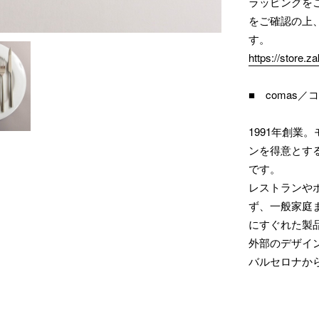
ラッピングを
をご確認の上
す。
https://store.
■ comas／
1991年創
ンを得意とす
です。
レストランや
ず、一般家庭
にすぐれた製
外部のデザイ
バルセロナか