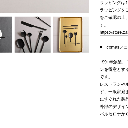
ラッピングは1
ラッピングを
をご確認の上
す。
https://store.
■ comas／
1991年創
ンを得意とす
です。
レストランや
ず、一般家庭
にすぐれた製
外部のデザイ
バルセロナか