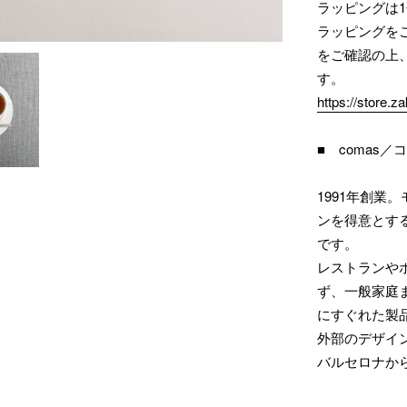
ラッピングは1
ラッピングを
をご確認の上
す。
https://store.
■ comas／
1991年創
ンを得意とす
です。
レストランや
ず、一般家庭
にすぐれた製
外部のデザイ
バルセロナか