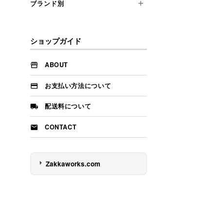
トレイ
ブランド別
フルエプロン
オイルサーバー
バスケット
ギャルソン
ピッチャー
イパ
ケーキスタンド
小物
イセル
ショップガイド
ウッドボード
その他
ヴィクリラ
エルアルテ デルオリヴォ
ABOUT
エル トランスバル
お支払い方法について
オティネッティ
ギマランイス イ ローザ
配送料について
グラファイ リヒテ
CONTACT
クラークト
コマス
サタルニア
Zakkaworks.com
ジャンデュボ
ジャンデュボ ステーキナイフ
ターク
ダスホルツ