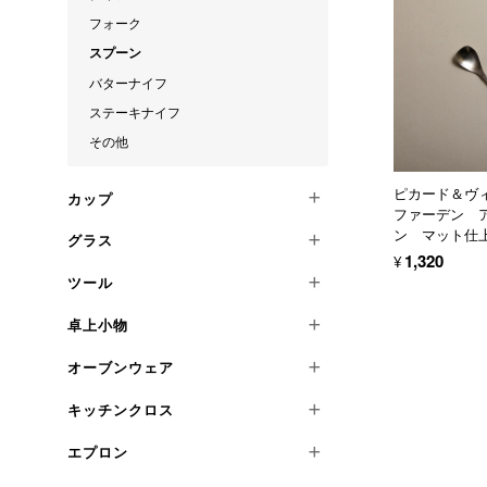
パスタ皿
フォーク
ピザ皿
スプーン
スクエアプレート
バターナイフ
ボウル
ステーキナイフ
その他
その他
ピカード＆ヴ
カップ
ファーデン 
ン マット仕
グラス
カップ＆ソーサー
¥1,320
マグカップ
ツール
タンブラー
ワイングラス
卓上小物
キッチンナイフ
パレットナイフ
オーブンウェア
コースター・ソーサー類
シャープナー
ステンレスプレート
キッチンクロス
アルミ
ターナー
カウンターアイテム
テラコッタ
チーズおろし
エプロン
Sサイズ
ツールホルダー
陶磁器
コランダー
Lサイズ