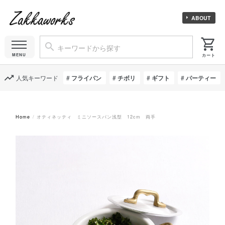
ABOUT
人気キーワード
フライパン
チボリ
ギフト
パーティー
Home
オティネッティ ミニソースパン浅型 12cm 両手